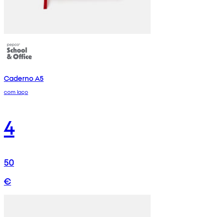
Caderno A5
com laço
4
50
€