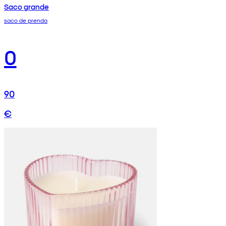
Saco grande
saco de prenda
0
90
€