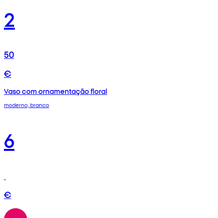
2
50
€
Vaso com ornamentação floral
moderno, branco
6
€