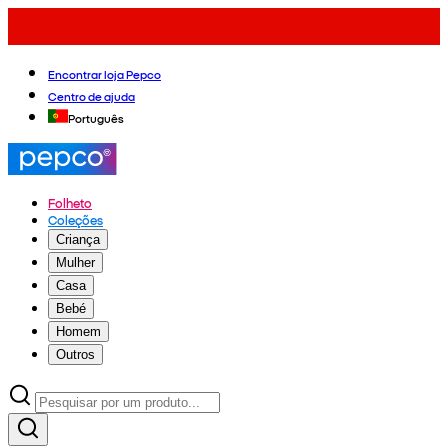
Encontrar loja Pepco
Centro de ajuda
Português
Folheto
Coleções
Criança
Mulher
Casa
Bebé
Homem
Outros