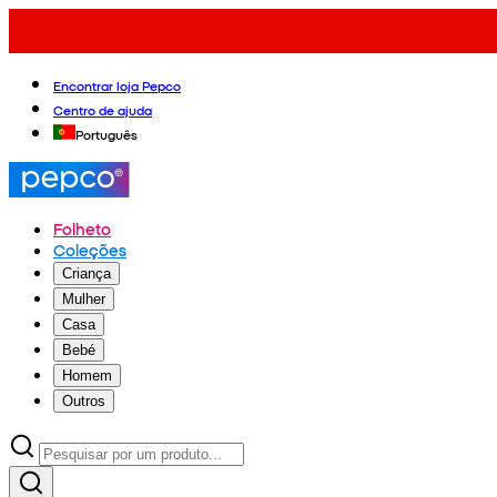
Encontrar loja Pepco
Centro de ajuda
Português
Folheto
Coleções
Criança
Mulher
Casa
Bebé
Homem
Outros