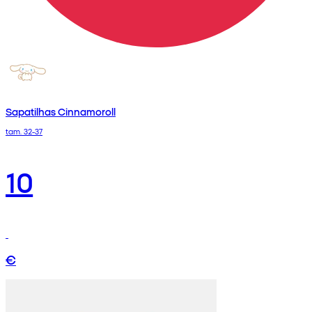
Sapatilhas Cinnamoroll
tam. 32-37
10
€