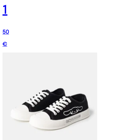
1
50
€