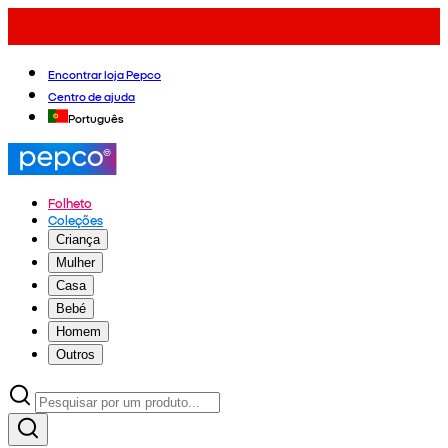
Encontrar loja Pepco
Centro de ajuda
Português
Folheto
Coleções
Criança
Mulher
Casa
Bebé
Homem
Outros