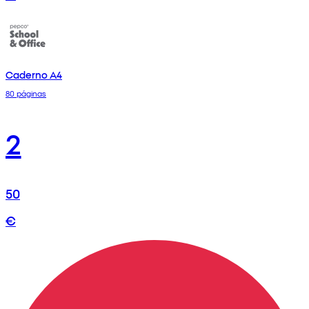
Caderno A4
80 páginas
2
50
€