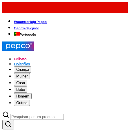
Encontrar loja Pepco
Centro de ajuda
Português
Folheto
Coleções
Criança
Mulher
Casa
Bebé
Homem
Outros