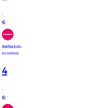
€
Garfos 6 un.
em prateado
4
€