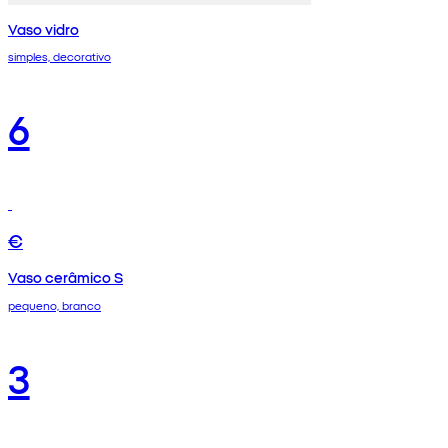
Vaso vidro
simples, decorativo
6
€
Vaso cerâmico S
pequeno, branco
3