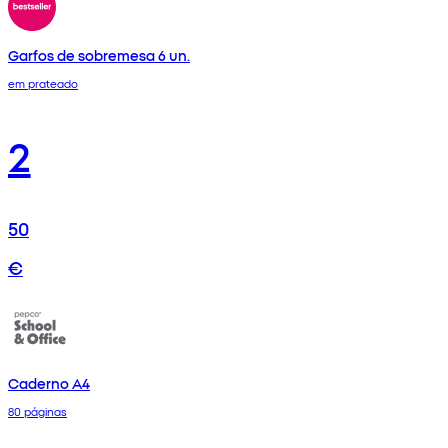
Garfos de sobremesa 6 un.
em prateado
2
50
€
Caderno A4
80 páginas