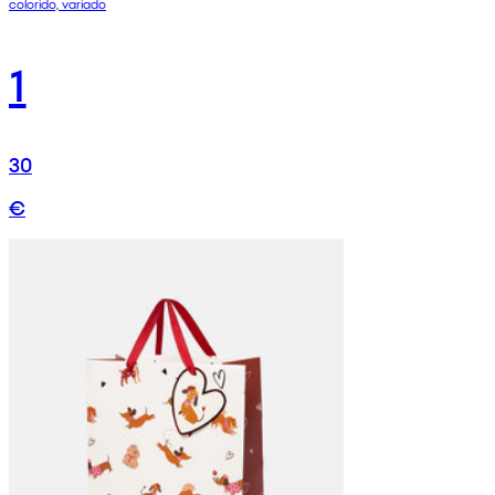
colorido, variado
1
30
€