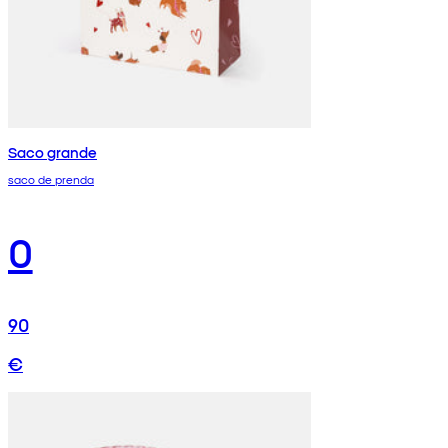
Saco grande
saco de prenda
0
90
€