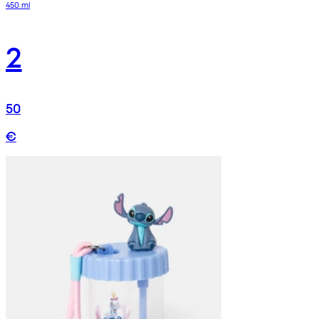
450 ml
2
50
€