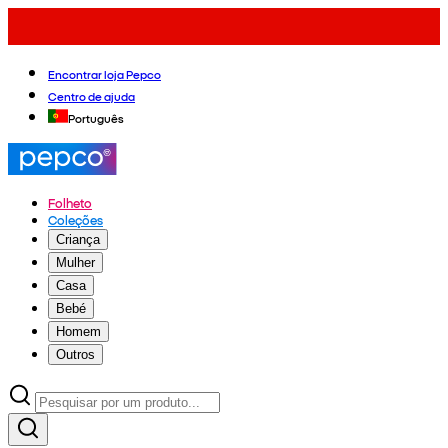
Encontrar loja Pepco
Centro de ajuda
Português
Folheto
Coleções
Criança
Mulher
Casa
Bebé
Homem
Outros