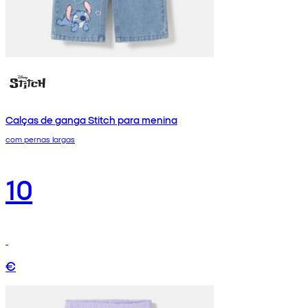
Calças de ganga Stitch para menina
com pernas largas
10
€