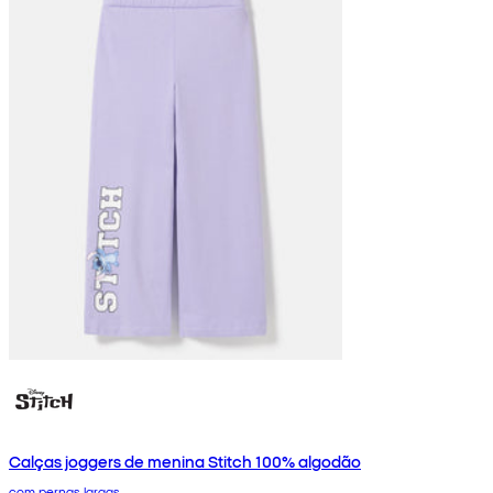
Calças joggers de menina Stitch 100% algodão
com pernas largas