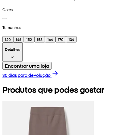
Cores
Tamanhos
140
146
152
158
164
170
134
Detalhes
Encontrar uma loja
30 dias para devolução
Produtos que podes gostar