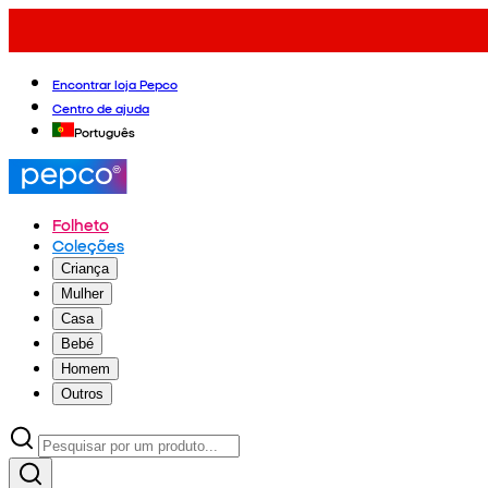
Encontrar loja Pepco
Centro de ajuda
Português
Folheto
Coleções
Criança
Mulher
Casa
Bebé
Homem
Outros