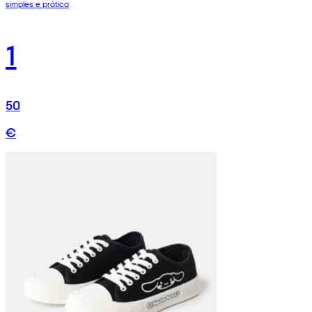
simples e prática
1
50
€