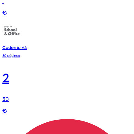
€
Caderno A4
80 páginas
2
50
€