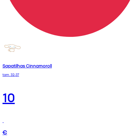
Sapatilhas Cinnamoroll
tam. 32-37
10
€