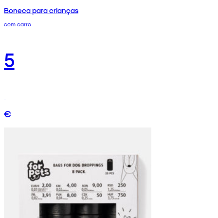
Boneca para crianças
com carro
5
€