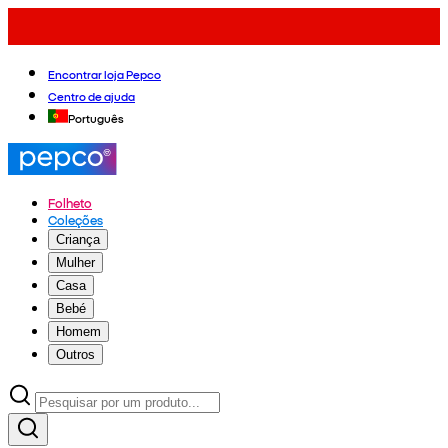
Encontrar loja Pepco
Centro de ajuda
Português
Folheto
Coleções
Criança
Mulher
Casa
Bebé
Homem
Outros