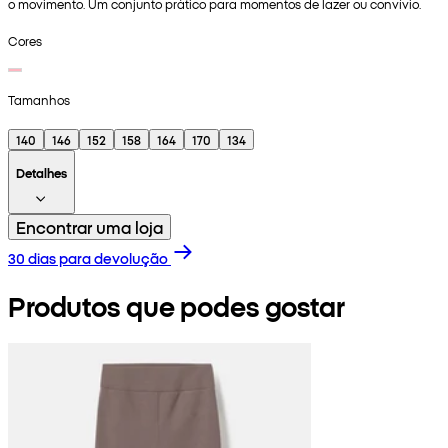
o movimento. Um conjunto prático para momentos de lazer ou convívio.
Cores
Tamanhos
140
146
152
158
164
170
134
Detalhes
Encontrar uma loja
30 dias para devolução
Produtos que podes gostar