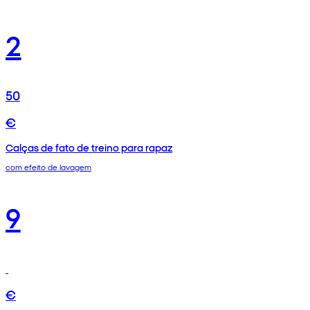
2
50
€
Calças de fato de treino para rapaz
com efeito de lavagem
9
€