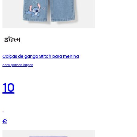
Calças de ganga Stitch para menina
com pernas largas
10
€