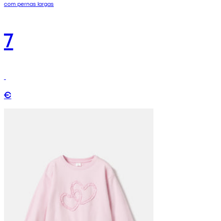
com pernas largas
7
€