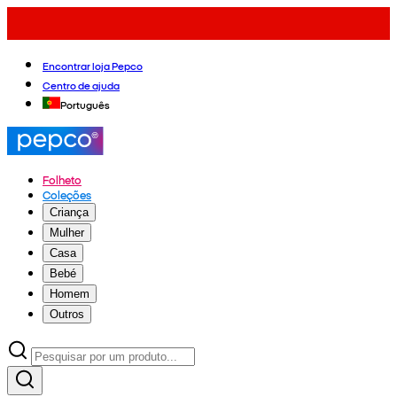
Encontrar loja Pepco
Centro de ajuda
Português
Folheto
Coleções
Criança
Mulher
Casa
Bebé
Homem
Outros