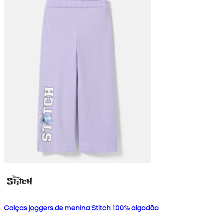
Calças joggers de menina Stitch 100% algodão