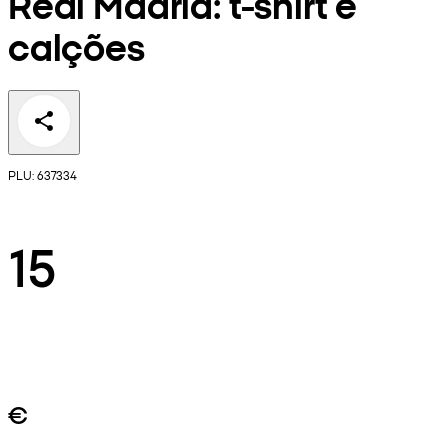
Real Madrid: t-shirt e
calções
PLU: 637334
15
€