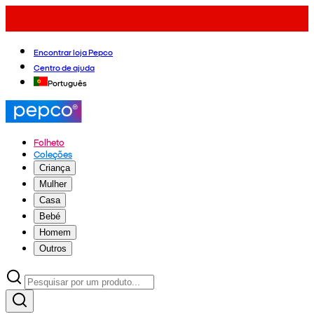
Encontrar loja Pepco
Centro de ajuda
Português
Folheto
Coleções
Criança
Mulher
Casa
Bebé
Homem
Outros