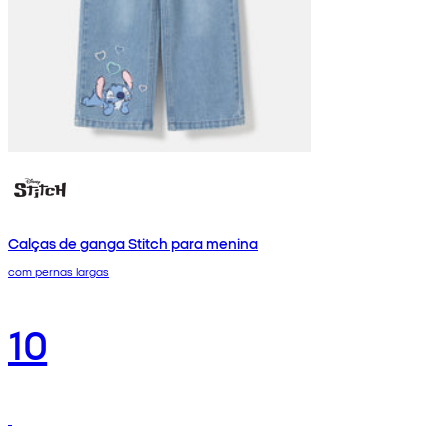
Calças de ganga Stitch para menina
com pernas largas
10