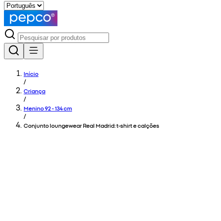
Início
/
Criança
/
Menino 92 - 134 cm
/
Conjunto loungewear Real Madrid: t-shirt e calções