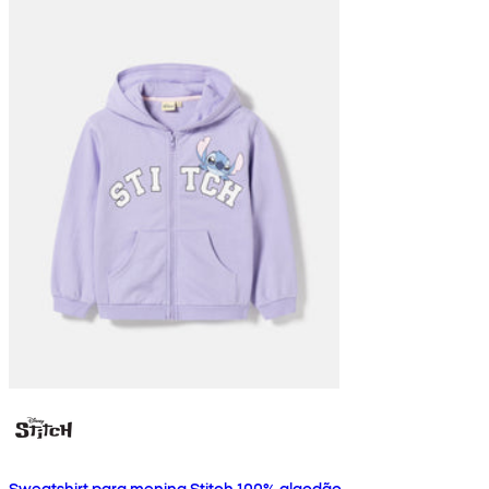
Sweatshirt para menina Stitch 100% algodão