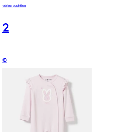
vários padrões
2
€