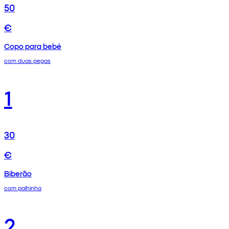
50
€
Copo para bebé
com duas pegas
1
30
€
Biberão
com palhinha
2