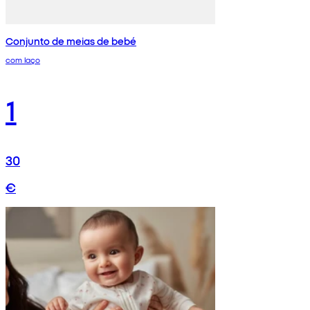
Conjunto de meias de bebé
com laço
1
30
€