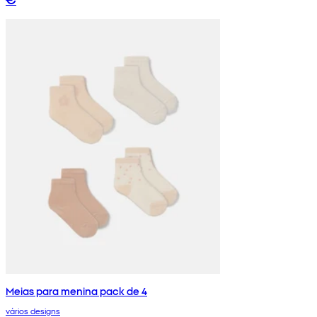
Meias para menina pack de 4
vários designs