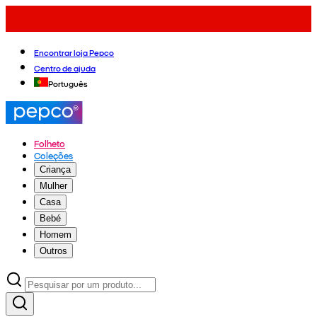
Encontrar loja Pepco
Centro de ajuda
Português
Folheto
Coleções
Criança
Mulher
Casa
Bebé
Homem
Outros