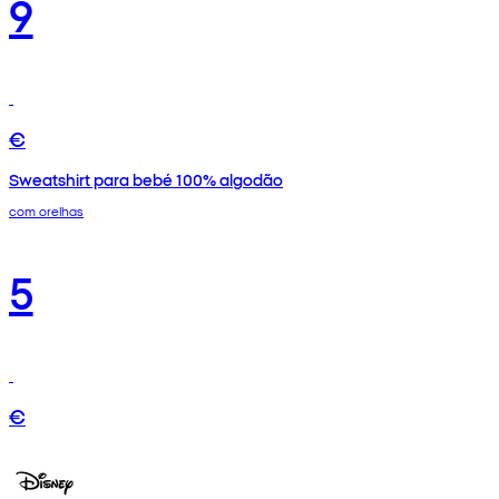
9
€
Sweatshirt para bebé 100% algodão
com orelhas
5
€