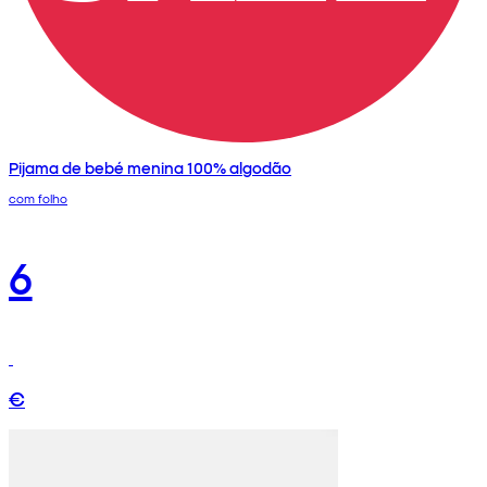
Pijama de bebé menina 100% algodão
com folho
6
€