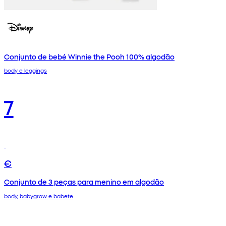
Conjunto de bebé Winnie the Pooh 100% algodão
body e leggings
7
€
Conjunto de 3 peças para menino em algodão
body, babygrow e babete