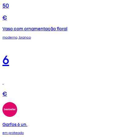
50
€
Vaso com ornamentação floral
moderno, branco
6
€
Garfos 6 un.
em prateado