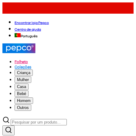
Encontrar loja Pepco
Centro de ajuda
Português
Folheto
Coleções
Criança
Mulher
Casa
Bebé
Homem
Outros