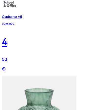
Caderno A5
com laço
4
50
€