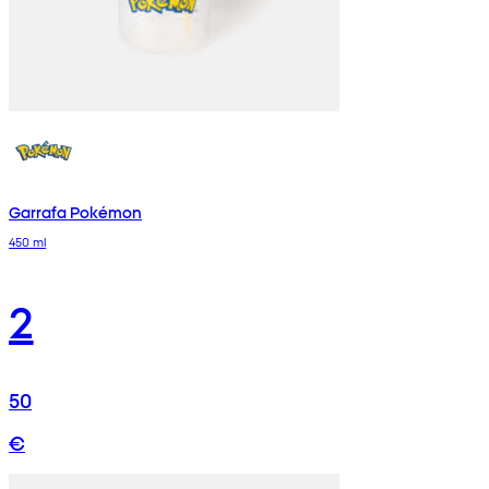
Garrafa Pokémon
450 ml
2
50
€