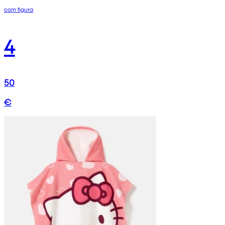
com figura
4
50
€