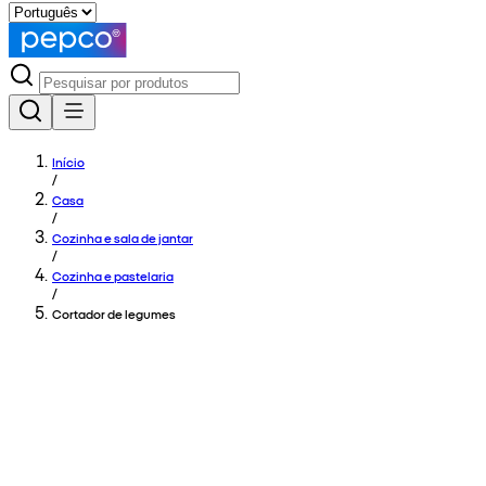
Início
/
Casa
/
Cozinha e sala de jantar
/
Cozinha e pastelaria
/
Cortador de legumes