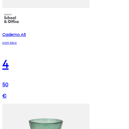
Caderno A5
com laço
4
50
€