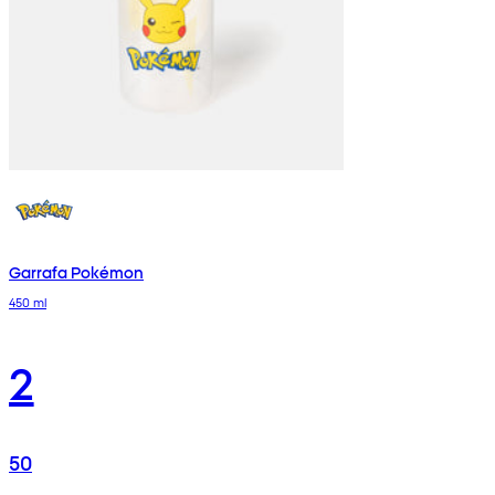
Garrafa Pokémon
450 ml
2
50