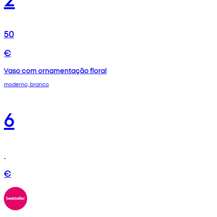
50
€
Vaso com ornamentação floral
moderno, branco
6
€