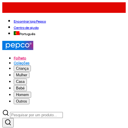
Encontrar loja Pepco
Centro de ajuda
Português
Folheto
Coleções
Criança
Mulher
Casa
Bebé
Homem
Outros