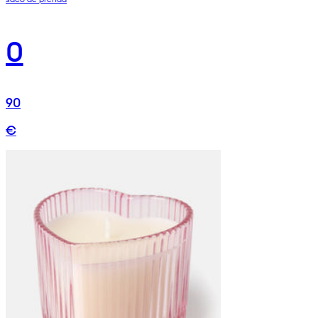
0
90
€