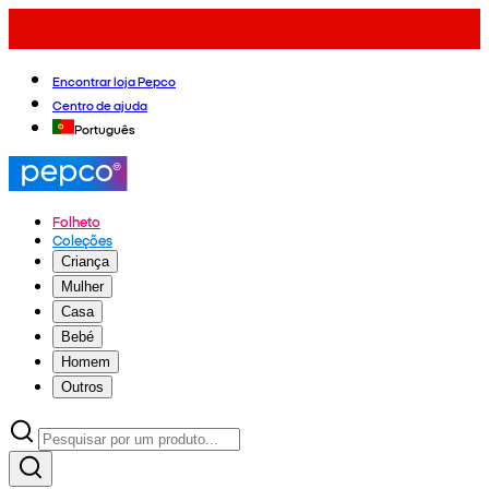
Encontrar loja Pepco
Centro de ajuda
Português
Folheto
Coleções
Criança
Mulher
Casa
Bebé
Homem
Outros