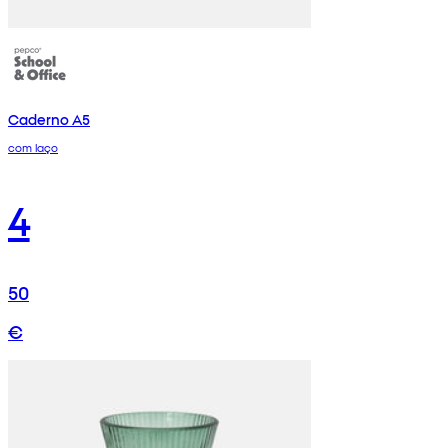
Caderno A5
com laço
4
50
€