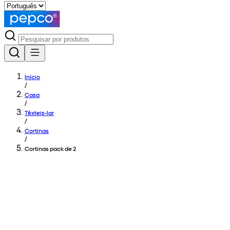
Início
/
Casa
/
Têxteis-lar
/
Cortinas
/
Cortinas pack de 2