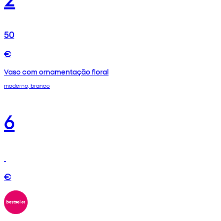
50
€
Vaso com ornamentação floral
moderno, branco
6
€