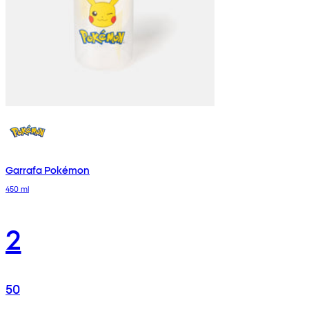
Garrafa Pokémon
450 ml
2
50