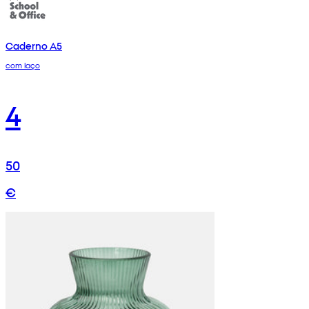
Caderno A5
com laço
4
50
€