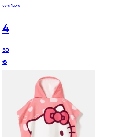
com figura
4
50
€