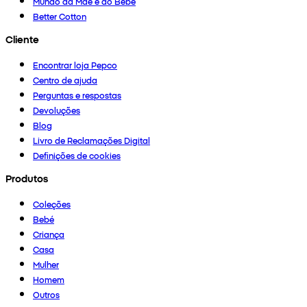
Mundo da Mãe e do Bebé
Better Cotton
Cliente
Encontrar loja Pepco
Centro de ajuda
Perguntas e respostas
Devoluções
Blog
Livro de Reclamações Digital
Definições de cookies
Produtos
Coleções
Bebé
Criança
Casa
Mulher
Homem
Outros