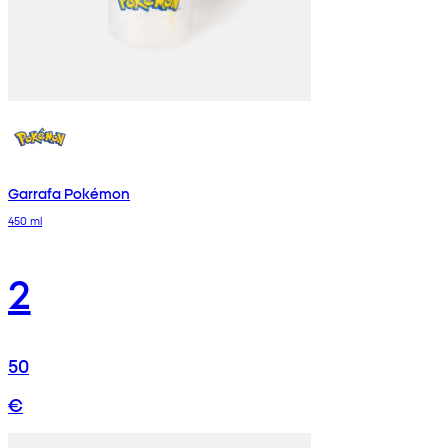
Garrafa Pokémon
450 ml
2
50
€