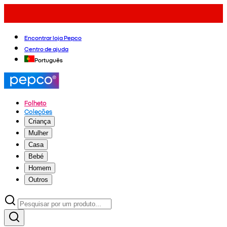
Encontrar loja Pepco
Centro de ajuda
Português
Folheto
Coleções
Criança
Mulher
Casa
Bebé
Homem
Outros