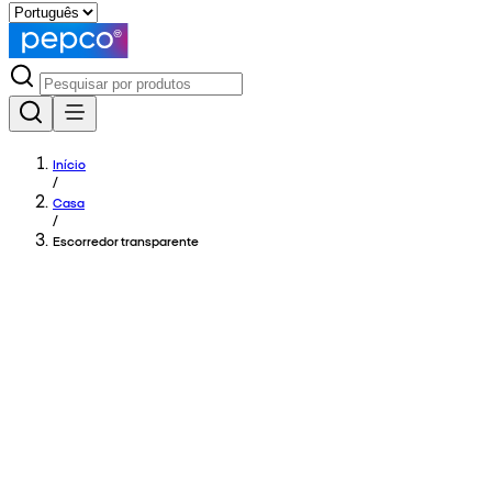
Início
/
Casa
/
Escorredor transparente