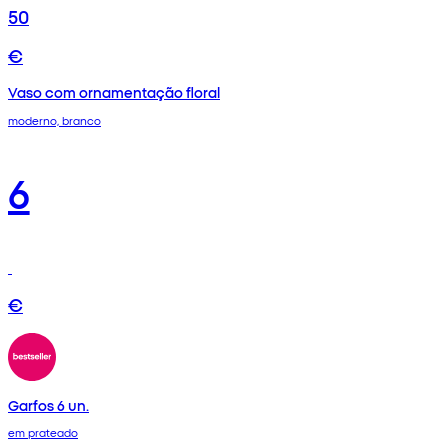
50
€
Vaso com ornamentação floral
moderno, branco
6
€
Garfos 6 un.
em prateado