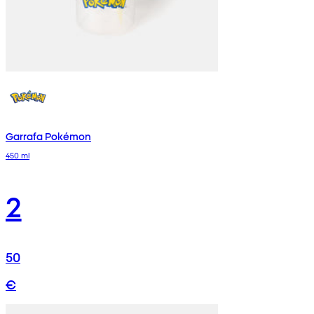
Garrafa Pokémon
450 ml
2
50
€