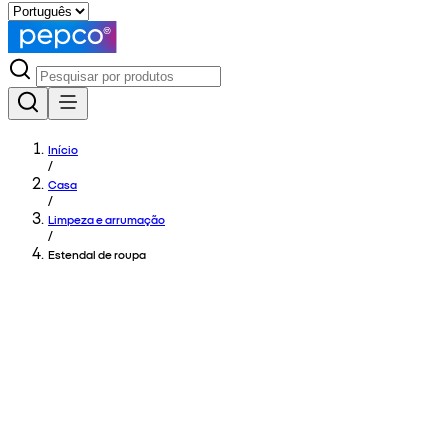
Início
/
Casa
/
Limpeza e arrumação
/
Estendal de roupa