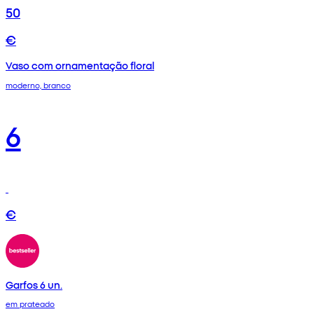
50
€
Vaso com ornamentação floral
moderno, branco
6
€
Garfos 6 un.
em prateado