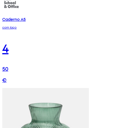
Caderno A5
com laço
4
50
€