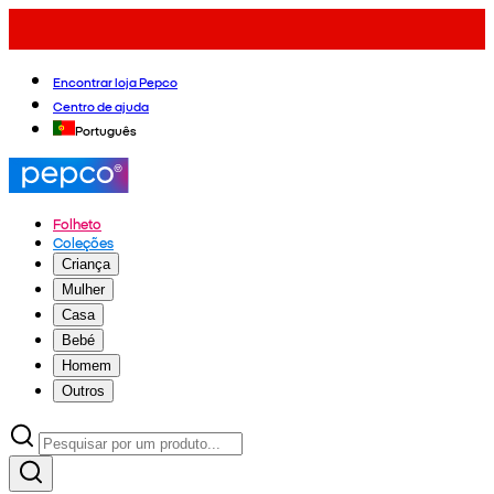
Encontrar loja Pepco
Centro de ajuda
Português
Folheto
Coleções
Criança
Mulher
Casa
Bebé
Homem
Outros