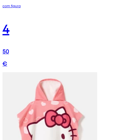
com figura
4
50
€