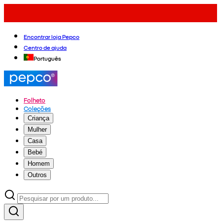
Encontrar loja Pepco
Centro de ajuda
Português
Folheto
Coleções
Criança
Mulher
Casa
Bebé
Homem
Outros