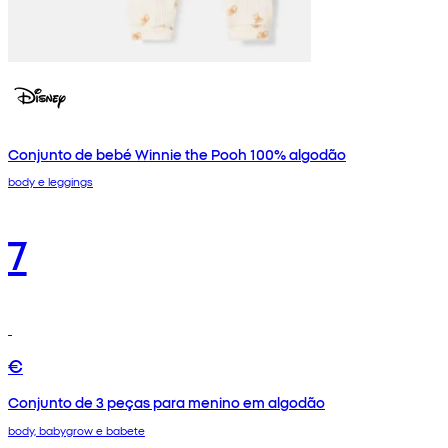
Conjunto de bebé Winnie the Pooh 100% algodão
body e leggings
7
€
Conjunto de 3 peças para menino em algodão
body, babygrow e babete