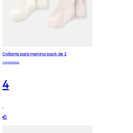
Collants para menina pack de 2
caneladas
4
€