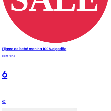
Pijama de bebé menina 100% algodão
com folho
6
€