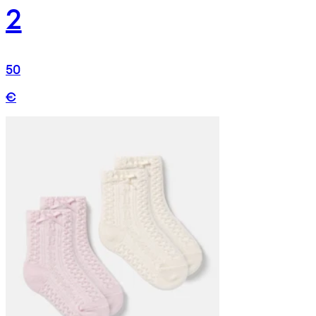
2
50
€