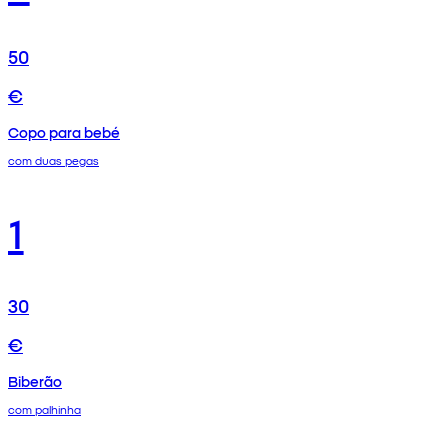
50
€
Copo para bebé
com duas pegas
1
30
€
Biberão
com palhinha