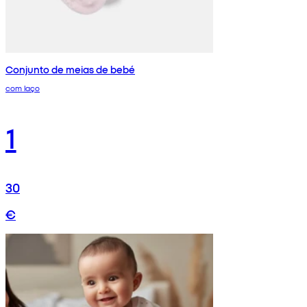
Conjunto de meias de bebé
com laço
1
30
€