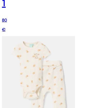
1
80
€