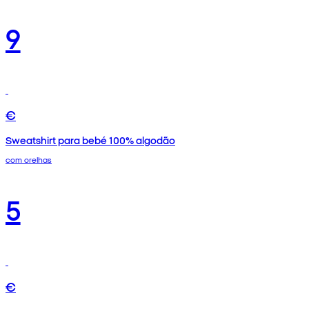
9
€
Sweatshirt para bebé 100% algodão
com orelhas
5
€