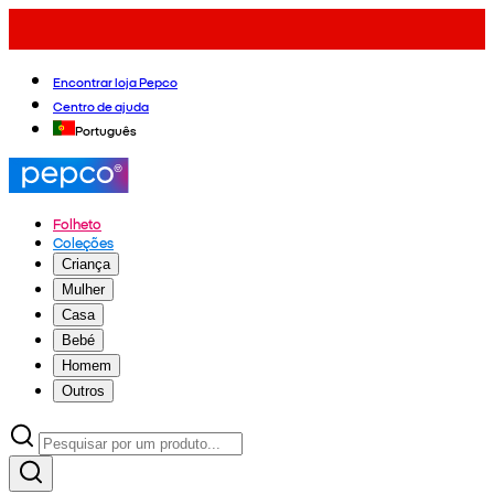
Encontrar loja Pepco
Centro de ajuda
Português
Folheto
Coleções
Criança
Mulher
Casa
Bebé
Homem
Outros