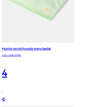
Manta acolchoada para bebé
com aplicação
4
€