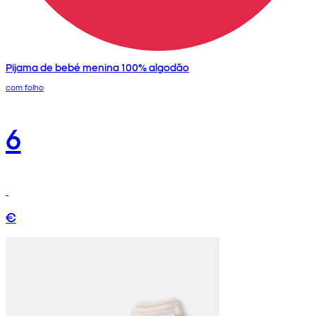
Pijama de bebé menina 100% algodão
com folho
6
€