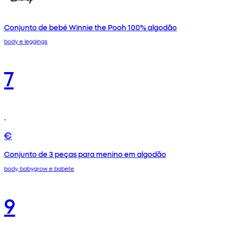
Conjunto de bebé Winnie the Pooh 100% algodão
body e leggings
7
€
Conjunto de 3 peças para menino em algodão
body, babygrow e babete
9