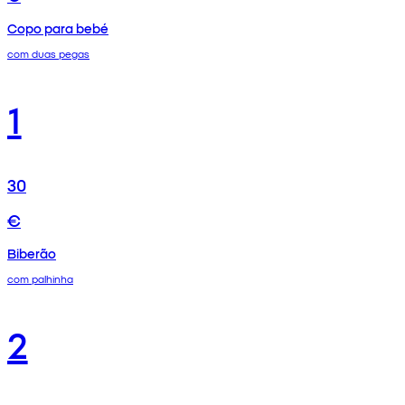
Copo para bebé
com duas pegas
1
30
€
Biberão
com palhinha
2