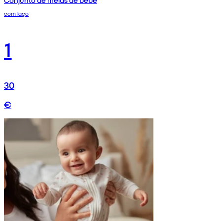
com laço
1
30
€