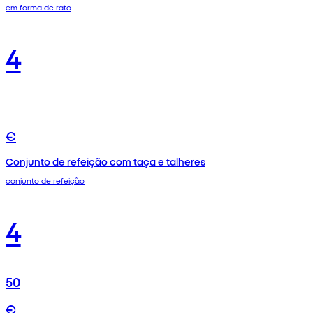
em forma de rato
4
€
Conjunto de refeição com taça e talheres
conjunto de refeição
4
50
€