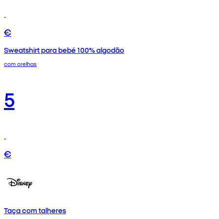
€
Sweatshirt para bebé 100% algodão
com orelhas
5
€
Taça com talheres