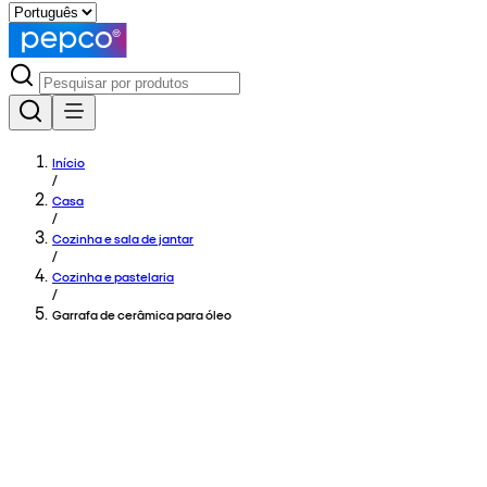
Início
/
Casa
/
Cozinha e sala de jantar
/
Cozinha e pastelaria
/
Garrafa de cerâmica para óleo