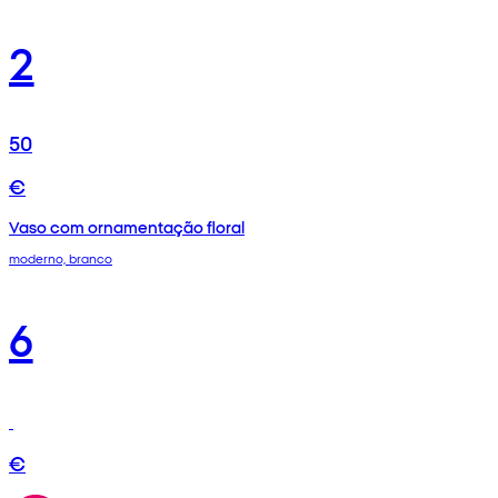
2
50
€
Vaso com ornamentação floral
moderno, branco
6
€