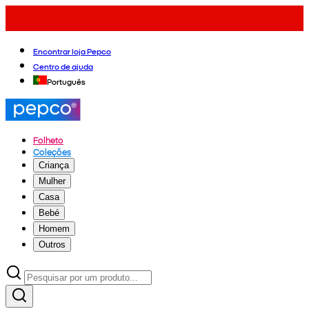
Encontrar loja Pepco
Centro de ajuda
Português
Folheto
Coleções
Criança
Mulher
Casa
Bebé
Homem
Outros