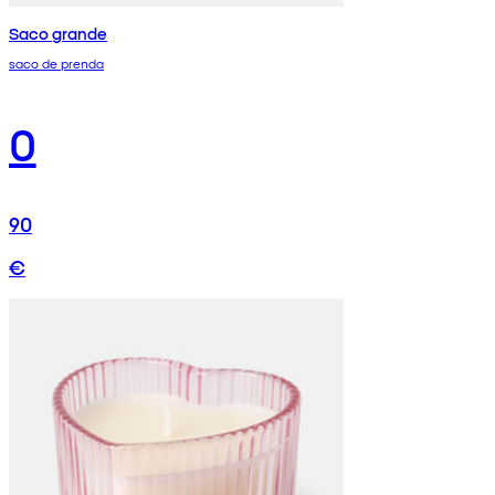
Saco grande
saco de prenda
0
90
€