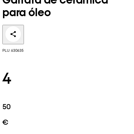
para óleo
PLU: 630635
4
50
€