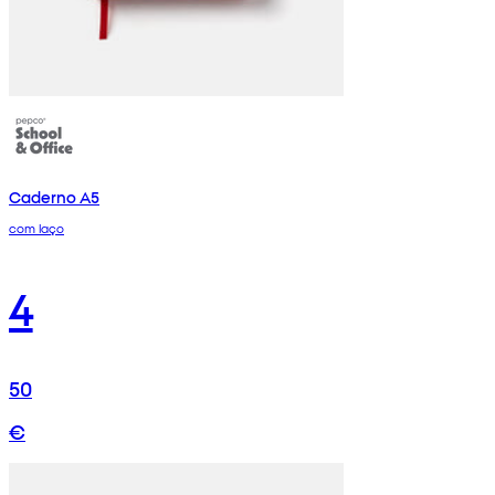
Caderno A5
com laço
4
50
€