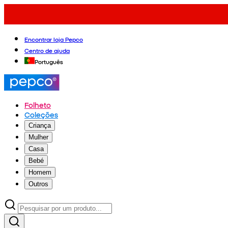
Encontrar loja Pepco
Centro de ajuda
Português
Folheto
Coleções
Criança
Mulher
Casa
Bebé
Homem
Outros