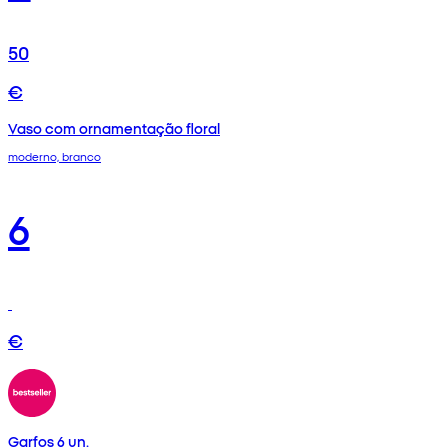
50
€
Vaso com ornamentação floral
moderno, branco
6
€
Garfos 6 un.