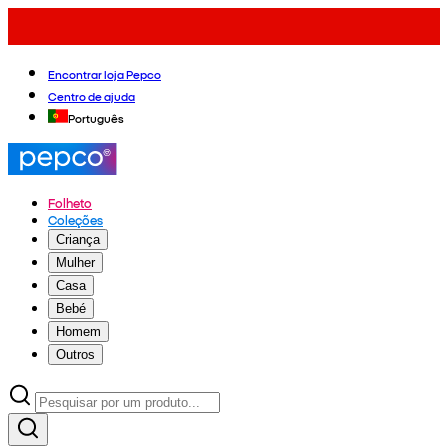
Encontrar loja Pepco
Centro de ajuda
Português
Folheto
Coleções
Criança
Mulher
Casa
Bebé
Homem
Outros