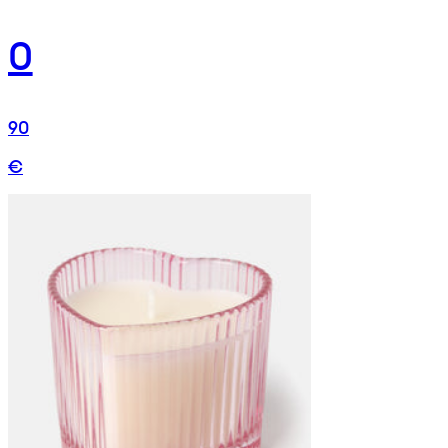
0
90
€