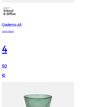
Caderno A5
com laço
4
50
€