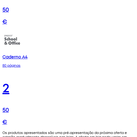
50
€
Caderno A4
80 páginas
2
50
€
Os produtos apresentados são uma pré-apresentação da próxima oferta e
estarão gradualmente disponíveis nas lojas. A oferta em loja pode variar em