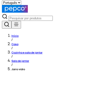
Início
/
Casa
/
Cozinha e sala de jantar
/
Sala de jantar
/
Jarro vidro