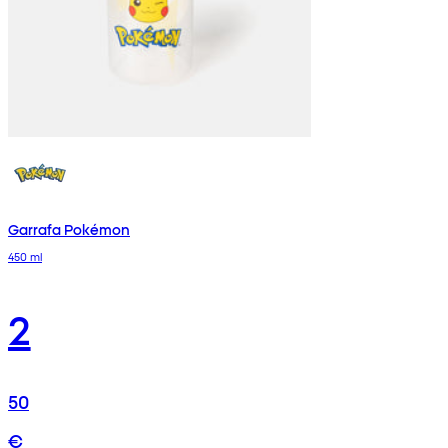
Garrafa Pokémon
450 ml
2
50
€