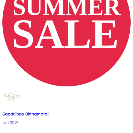
Sapatilhas Cinnamoroll
tam. 32-37