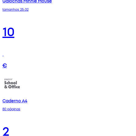
Galochas Minnie Mouse
tamanhos 25-32
10
€
Caderno A4
80 páginas
2