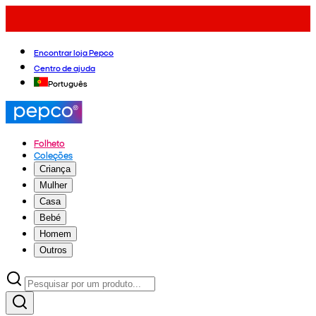
Encontrar loja Pepco
Centro de ajuda
Português
Folheto
Coleções
Criança
Mulher
Casa
Bebé
Homem
Outros