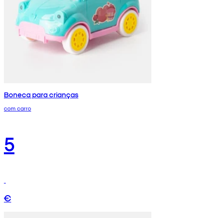
Boneca para crianças
com carro
5
€