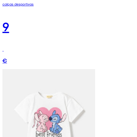
calças desportivas
9
€