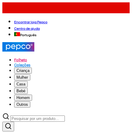
Encontrar loja Pepco
Centro de ajuda
Português
Folheto
Coleções
Criança
Mulher
Casa
Bebé
Homem
Outros