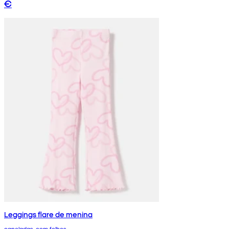
€
Leggings flare de menina
caneladas, com folhos