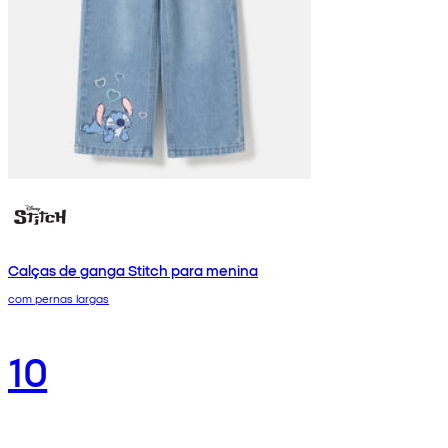
Calças de ganga Stitch para menina
com pernas largas
10