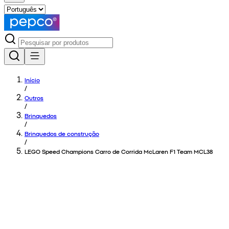
Início
/
Outros
/
Brinquedos
/
Brinquedos de construção
/
LEGO Speed Champions Carro de Corrida McLaren F1 Team MCL38