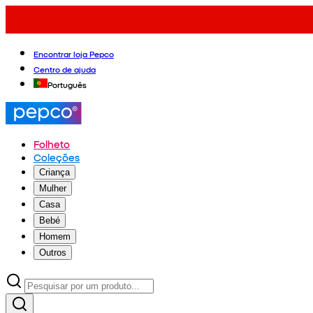
Encontrar loja Pepco
Centro de ajuda
Português
Folheto
Coleções
Criança
Mulher
Casa
Bebé
Homem
Outros