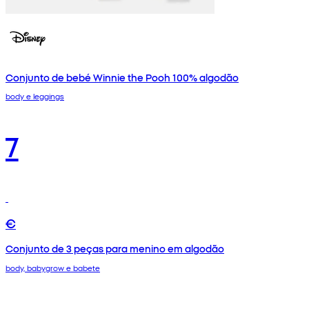
Conjunto de bebé Winnie the Pooh 100% algodão
body e leggings
7
€
Conjunto de 3 peças para menino em algodão
body, babygrow e babete