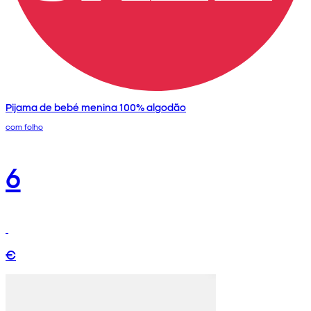
Pijama de bebé menina 100% algodão
com folho
6
€