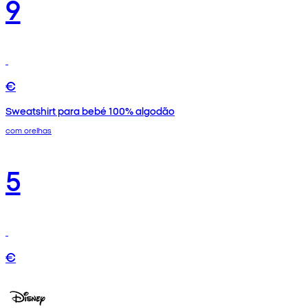
9
€
Sweatshirt para bebé 100% algodão
com orelhas
5
€