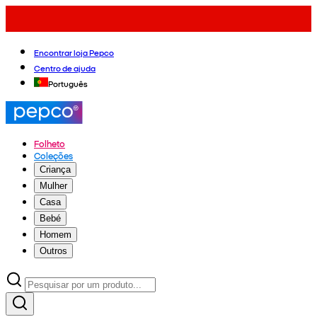
Encontrar loja Pepco
Centro de ajuda
Português
Folheto
Coleções
Criança
Mulher
Casa
Bebé
Homem
Outros