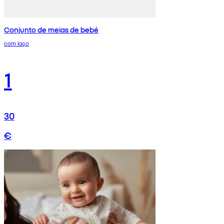
Conjunto de meias de bebé
com laço
1
30
€