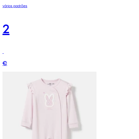
vários padrões
2
€