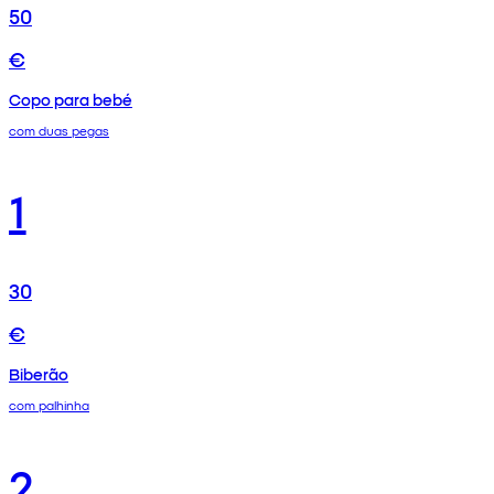
50
€
Copo para bebé
com duas pegas
1
30
€
Biberão
com palhinha
2