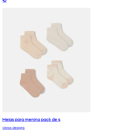
Meias para menina pack de 4
vários designs