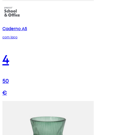
Caderno A5
com laço
4
50
€