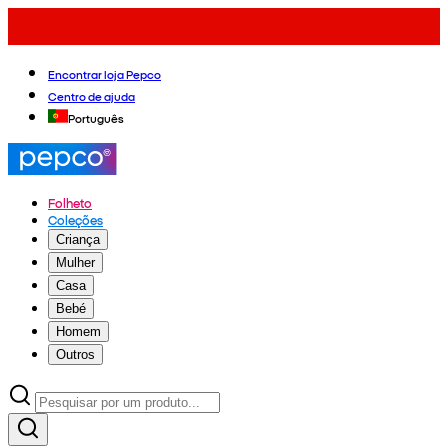
Encontrar loja Pepco
Centro de ajuda
Português
Folheto
Coleções
Criança
Mulher
Casa
Bebé
Homem
Outros