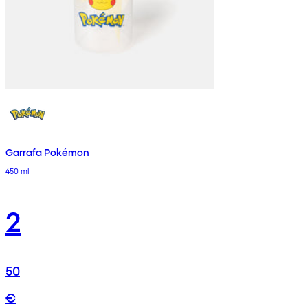
Garrafa Pokémon
450 ml
2
50
€