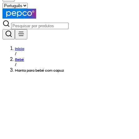
Início
/
Bebé
/
Manta para bebé com capuz