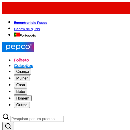
Encontrar loja Pepco
Centro de ajuda
Português
Folheto
Coleções
Criança
Mulher
Casa
Bebé
Homem
Outros