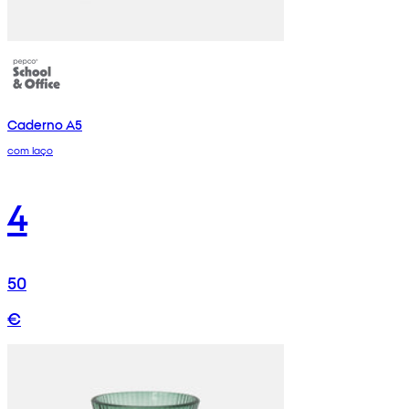
Caderno A5
com laço
4
50
€