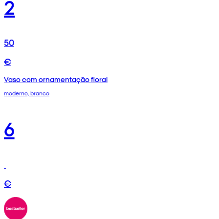
2
50
€
Vaso com ornamentação floral
moderno, branco
6
€