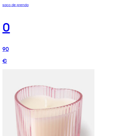
saco de prenda
0
90
€