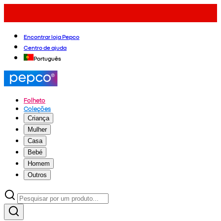
Encontrar loja Pepco
Centro de ajuda
Português
Folheto
Coleções
Criança
Mulher
Casa
Bebé
Homem
Outros