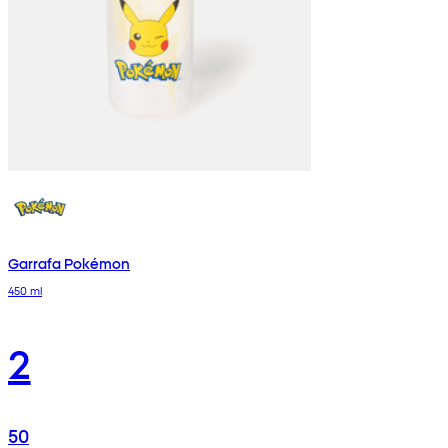
Garrafa Pokémon
450 ml
2
50