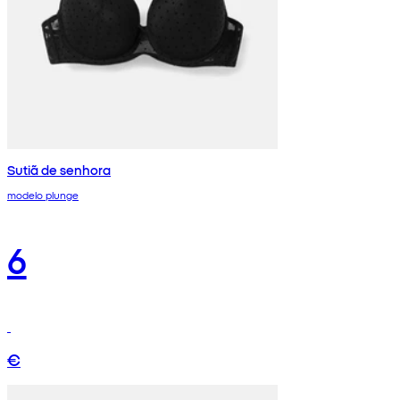
Sutiã de senhora
modelo plunge
6
€