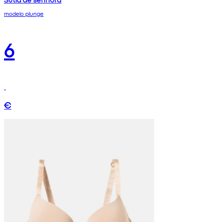
modelo plunge
6
€