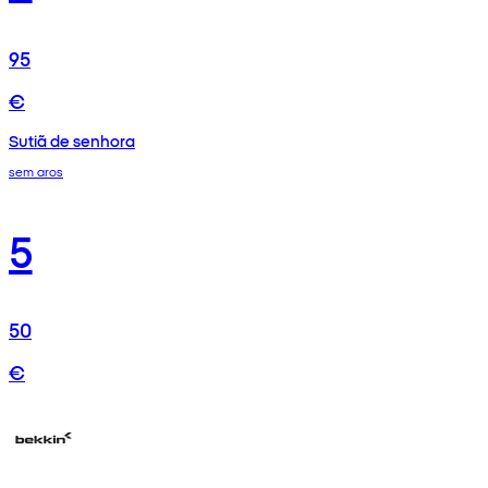
95
€
Sutiã de senhora
sem aros
5
50
€