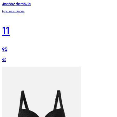
Jeansy damskie
typu mom jeans
11
95
€