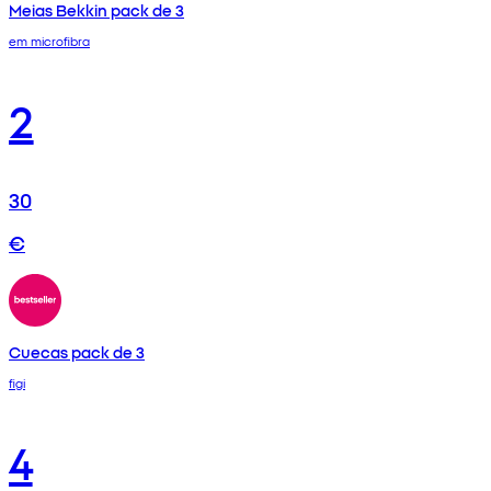
Meias Bekkin pack de 3
em microfibra
2
30
€
Cuecas pack de 3
figi
4