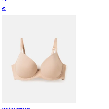
€
Sutiã de senhora