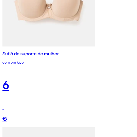
Sutiã de suporte de mulher
com um laço
6
€