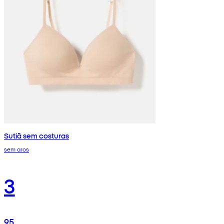
Sutiã sem costuras
sem aros
3
95