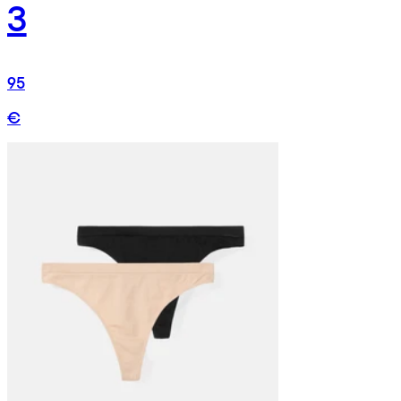
3
95
€