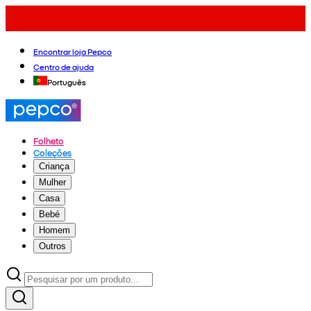
Encontrar loja Pepco
Centro de ajuda
Português
Folheto
Coleções
Criança
Mulher
Casa
Bebé
Homem
Outros