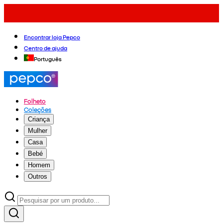
Encontrar loja Pepco
Centro de ajuda
Português
Folheto
Coleções
Criança
Mulher
Casa
Bebé
Homem
Outros