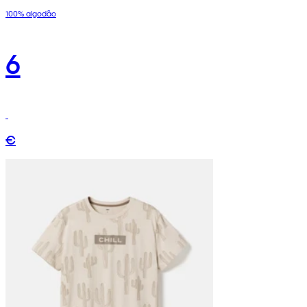
100% algodão
6
€