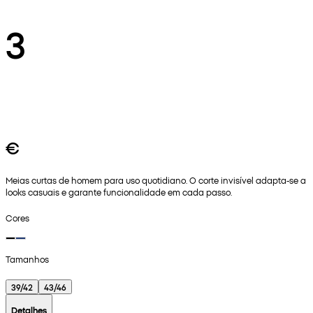
3
€
Meias curtas de homem para uso quotidiano. O corte invisível adapta-se a
looks casuais e garante funcionalidade em cada passo.
Cores
Tamanhos
39/42
43/46
Detalhes