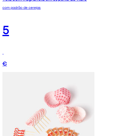
com padrão de cerejas
5
€