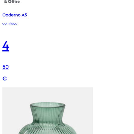
Caderno A5
com laço
4
50
€