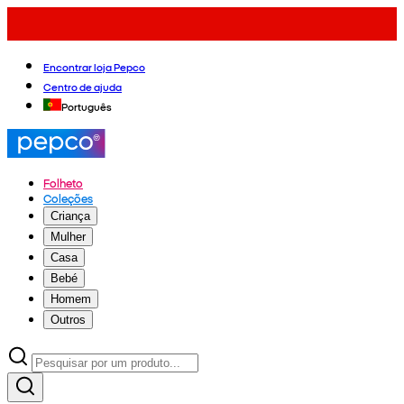
Encontrar loja Pepco
Centro de ajuda
Português
Folheto
Coleções
Criança
Mulher
Casa
Bebé
Homem
Outros