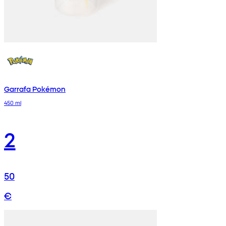
Garrafa Pokémon
450 ml
2
50
€