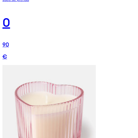
0
90
€