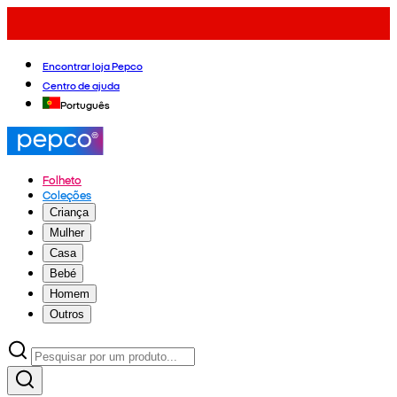
Encontrar loja Pepco
Centro de ajuda
Português
Folheto
Coleções
Criança
Mulher
Casa
Bebé
Homem
Outros