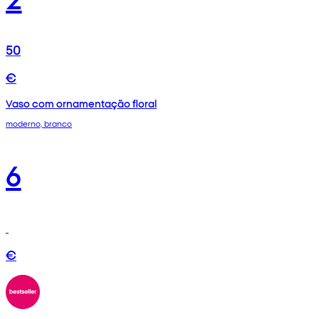
50
€
Vaso com ornamentação floral
moderno, branco
6
€