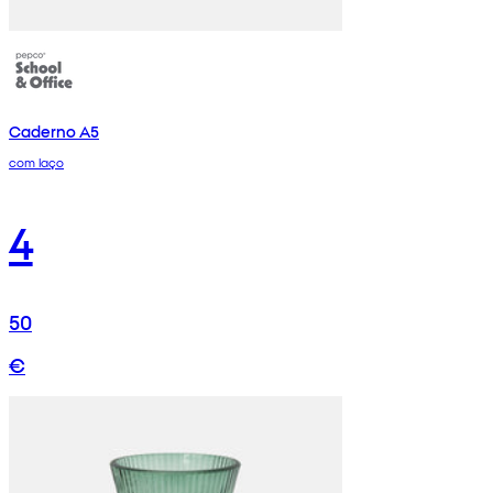
Caderno A5
com laço
4
50
€