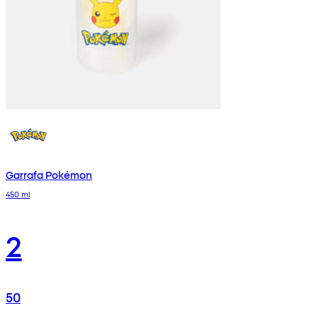
Garrafa Pokémon
450 ml
2
50