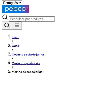
Início
/
Casa
/
Cozinha e sala de jantar
/
Cozinha e pastelaria
/
Moinho de especiarias