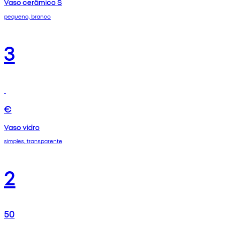
Vaso cerâmico S
pequeno, branco
3
€
Vaso vidro
simples, transparente
2
50