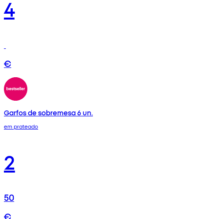
4
€
Garfos de sobremesa 6 un.
em prateado
2
50
€