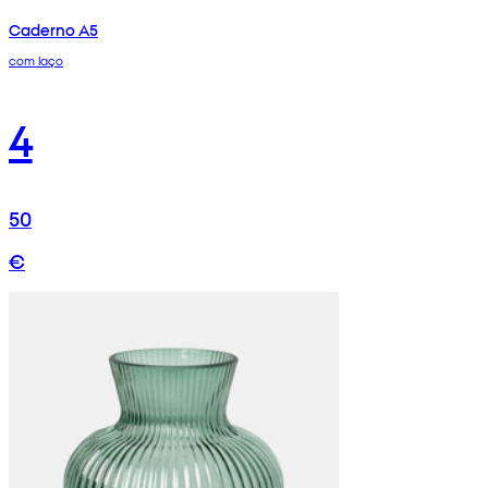
Caderno A5
com laço
4
50
€