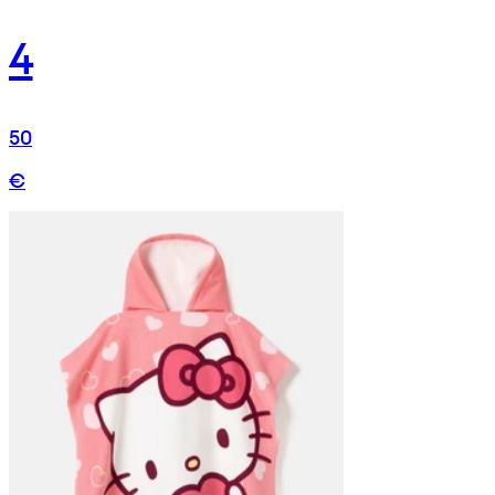
4
50
€