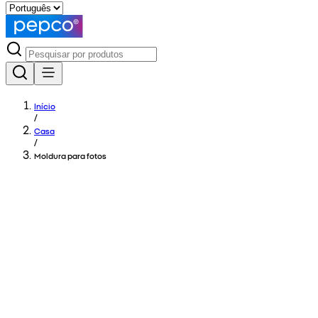
Início
/
Casa
/
Moldura para fotos