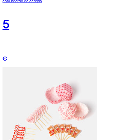
com padrão de cerejas
5
€