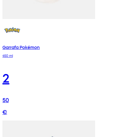
Garrafa Pokémon
450 ml
2
50
€