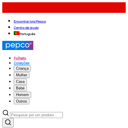
Encontrar loja Pepco
Centro de ajuda
Português
Folheto
Coleções
Criança
Mulher
Casa
Bebé
Homem
Outros