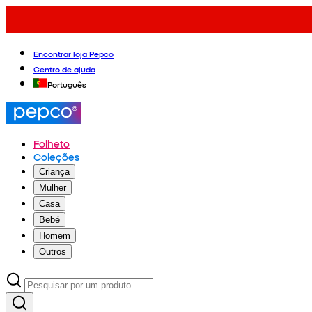
Encontrar loja Pepco
Centro de ajuda
Português
Folheto
Coleções
Criança
Mulher
Casa
Bebé
Homem
Outros