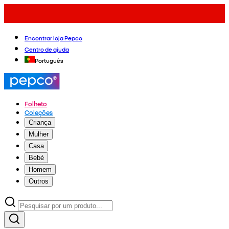
Encontrar loja Pepco
Centro de ajuda
Português
Folheto
Coleções
Criança
Mulher
Casa
Bebé
Homem
Outros