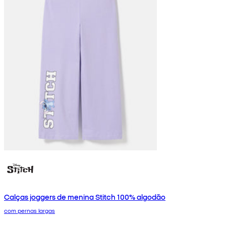
Calças joggers de menina Stitch 100% algodão
com pernas largas