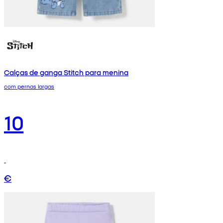
Calças de ganga Stitch para menina
com pernas largas
10
€