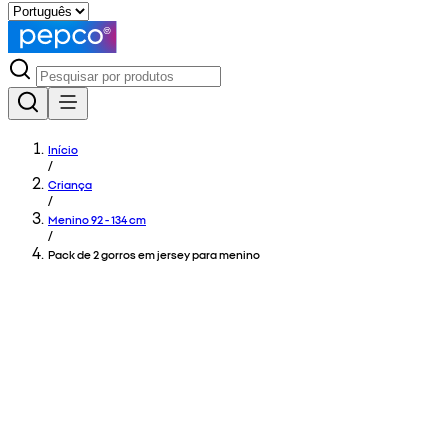
Início
/
Criança
/
Menino 92 - 134 cm
/
Pack de 2 gorros em jersey para menino