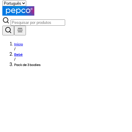
Início
/
Bebé
/
Pack de 3 bodies