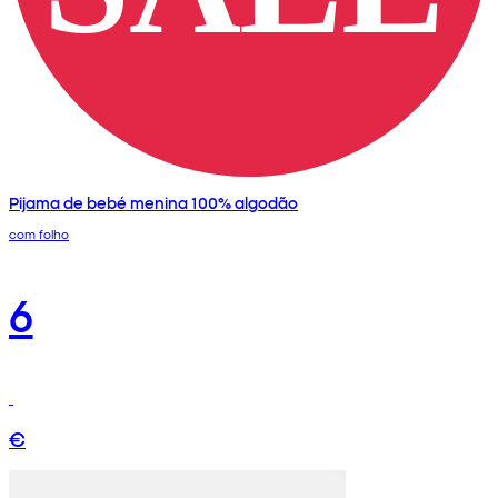
Pijama de bebé menina 100% algodão
com folho
6
€