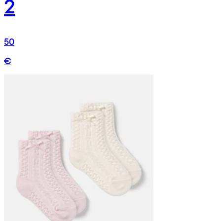
2
50
€