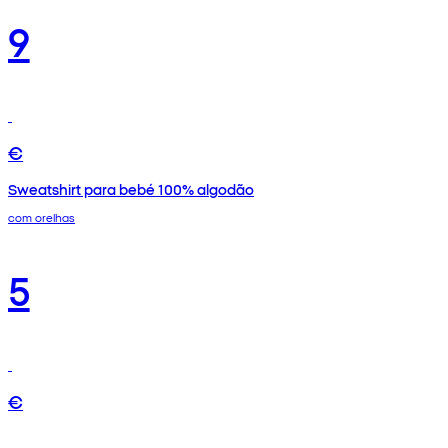
9
€
Sweatshirt para bebé 100% algodão
com orelhas
5
€