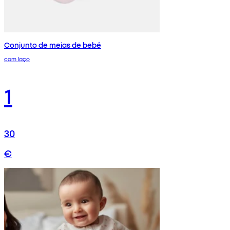
Conjunto de meias de bebé
com laço
1
30
€