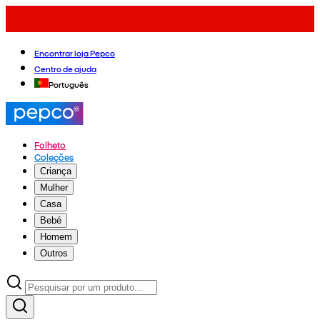
Encontrar loja Pepco
Centro de ajuda
Português
Folheto
Coleções
Criança
Mulher
Casa
Bebé
Homem
Outros