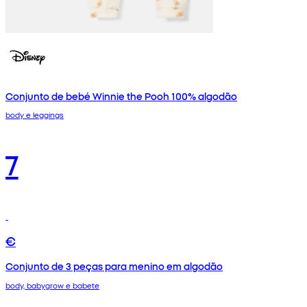
Conjunto de bebé Winnie the Pooh 100% algodão
body e leggings
7
€
Conjunto de 3 peças para menino em algodão
body, babygrow e babete