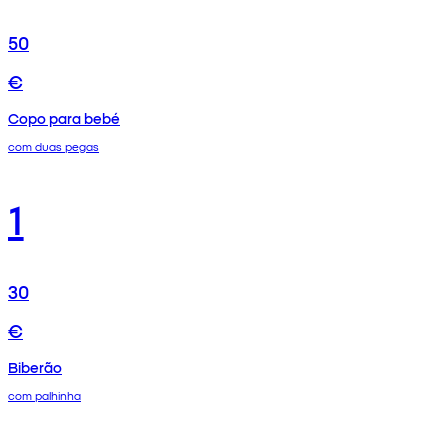
50
€
Copo para bebé
com duas pegas
1
30
€
Biberão
com palhinha