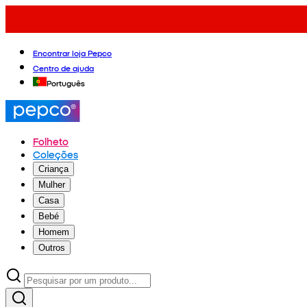
Encontrar loja Pepco
Centro de ajuda
Português
Folheto
Coleções
Criança
Mulher
Casa
Bebé
Homem
Outros