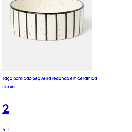
Taça para cão pequena redonda em cerâmica
discreta
2
50