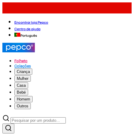
Encontrar loja Pepco
Centro de ajuda
Português
Folheto
Coleções
Criança
Mulher
Casa
Bebé
Homem
Outros