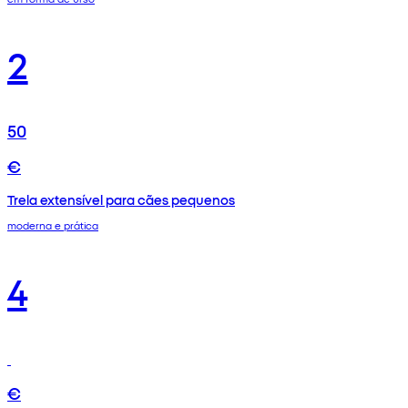
2
50
€
Trela extensível para cães pequenos
moderna e prática
4
€