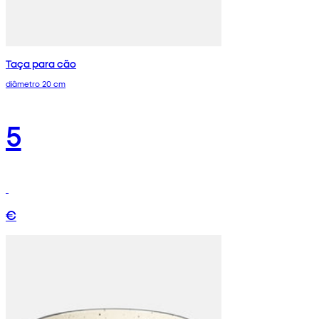
Taça para cão
diâmetro 20 cm
5
€