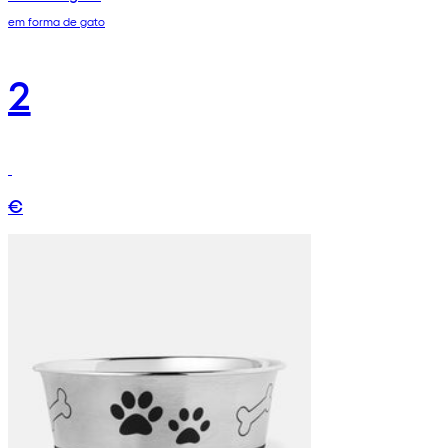
em forma de gato
2
€