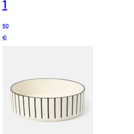
1
50
€