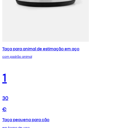
Taça para animal de estimação em aço
com padrão animal
1
30
€
Taça pequena para cão
em forma de urso