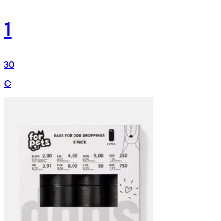
1
30
€