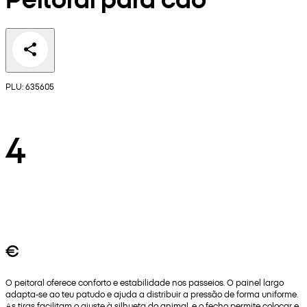
PLU: 635605
4
€
O peitoral oferece conforto e estabilidade nos passeios. O painel largo
adapta‑se ao teu patudo e ajuda a distribuir a pressão de forma uniforme.
As tiras facilitam o ajuste à silhueta do animal, e o fecho permite colocar e