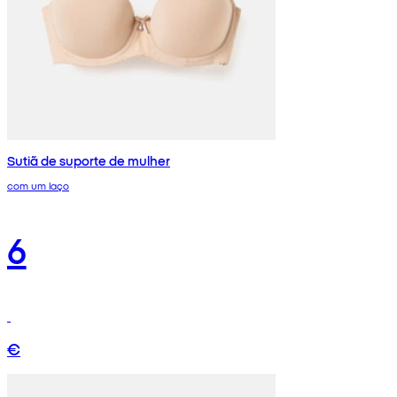
Sutiã de suporte de mulher
com um laço
6
€