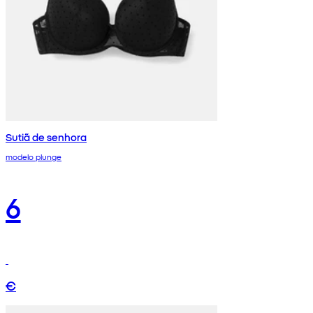
Sutiã de senhora
modelo plunge
6
€