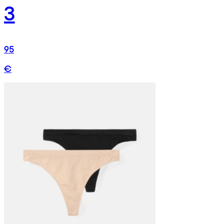
3
95
€