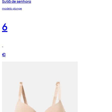
Sutiã de senhora
modelo plunge
6
€