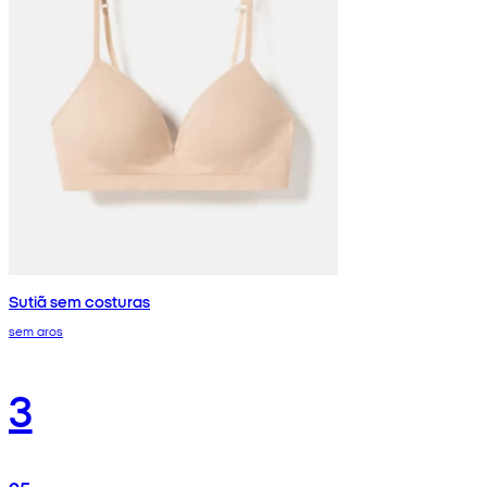
Sutiã sem costuras
sem aros
3