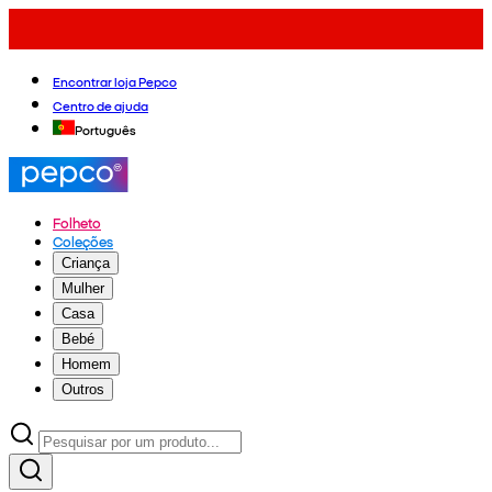
Encontrar loja Pepco
Centro de ajuda
Português
Folheto
Coleções
Criança
Mulher
Casa
Bebé
Homem
Outros