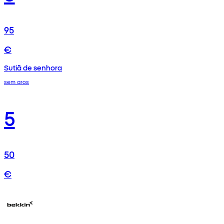
95
€
Sutiã de senhora
sem aros
5
50
€