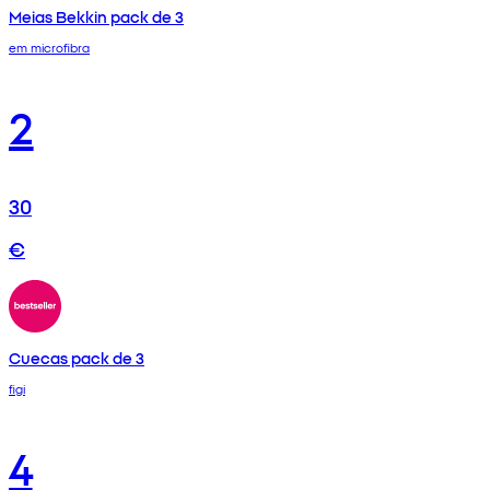
Meias Bekkin pack de 3
em microfibra
2
30
€
Cuecas pack de 3
figi
4