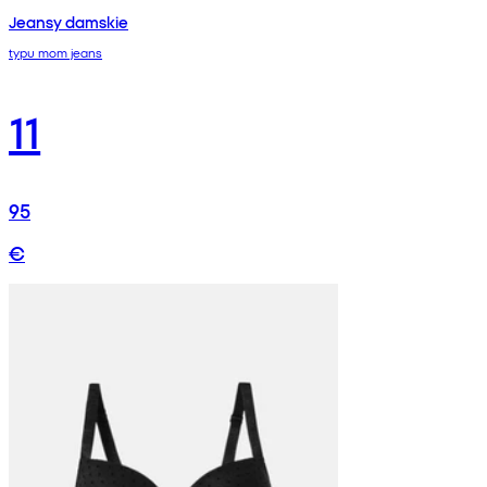
Jeansy damskie
typu mom jeans
11
95
€