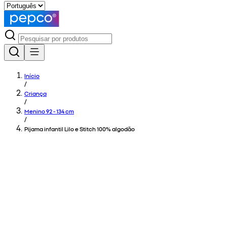
Início
/
Criança
/
Menino 92 - 134 cm
/
Pijama infantil Lilo e Stitch 100% algodão