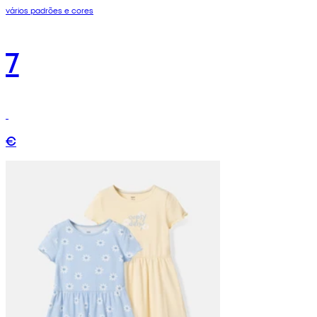
vários padrões e cores
7
€