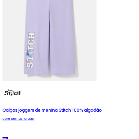
Calças joggers de menina Stitch 100% algodão
com pernas largas