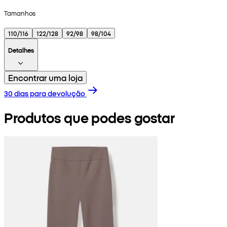
Tamanhos
110/116
122/128
92/98
98/104
Detalhes
Encontrar uma loja
30 dias para devolução
Produtos que podes gostar