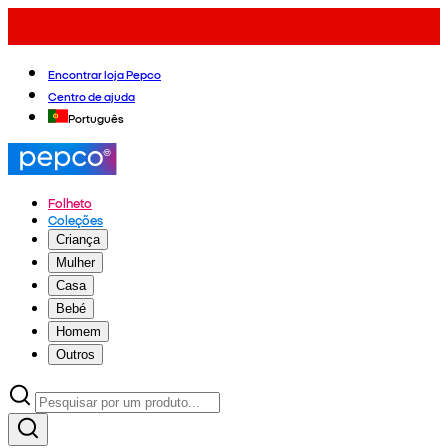
Encontrar loja Pepco
Centro de ajuda
Português
Folheto
Coleções
Criança
Mulher
Casa
Bebé
Homem
Outros