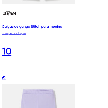
Calças de ganga Stitch para menina
com pernas largas
10
€