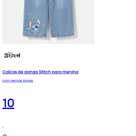
Calças de ganga Stitch para menina
com pernas largas
10