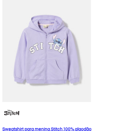
Sweatshirt para menina Stitch 100% algodão