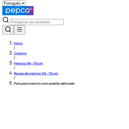
Início
/
Criança
/
Menino 134 - 176 cm
/
Roupa de menino 134 - 176 cm
/
Polo para menino com padrão delicado