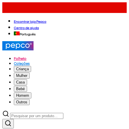
Encontrar loja Pepco
Centro de ajuda
Português
Folheto
Coleções
Criança
Mulher
Casa
Bebé
Homem
Outros