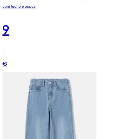
com fecho e capuz
9
€