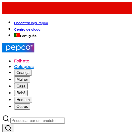
Encontrar loja Pepco
Centro de ajuda
Português
Folheto
Coleções
Criança
Mulher
Casa
Bebé
Homem
Outros