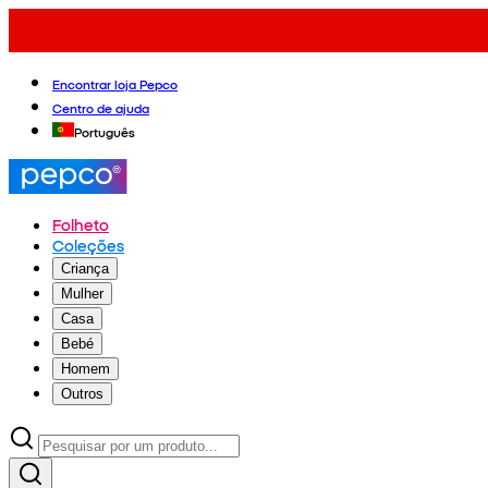
Encontrar loja Pepco
Centro de ajuda
Português
Folheto
Coleções
Criança
Mulher
Casa
Bebé
Homem
Outros