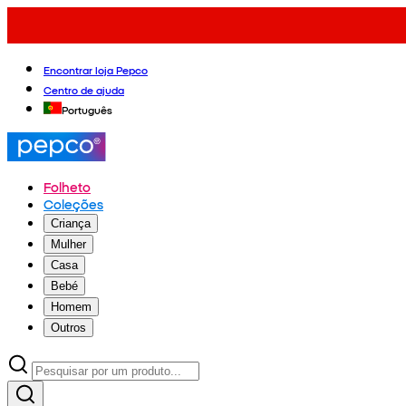
Encontrar loja Pepco
Centro de ajuda
Português
Folheto
Coleções
Criança
Mulher
Casa
Bebé
Homem
Outros