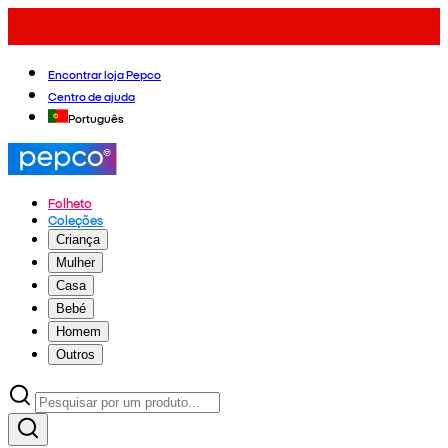
Encontrar loja Pepco
Centro de ajuda
Português
Folheto
Coleções
Criança
Mulher
Casa
Bebé
Homem
Outros