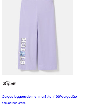
Calças joggers de menina Stitch 100% algodão
com pernas largas