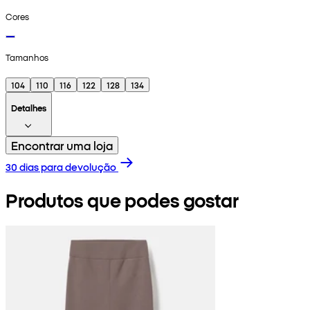
Cores
Tamanhos
104
110
116
122
128
134
Detalhes
Encontrar uma loja
30 dias para devolução
Produtos que podes gostar