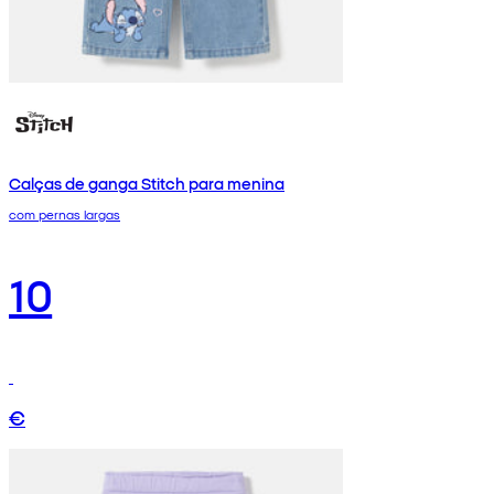
Calças de ganga Stitch para menina
com pernas largas
10
€