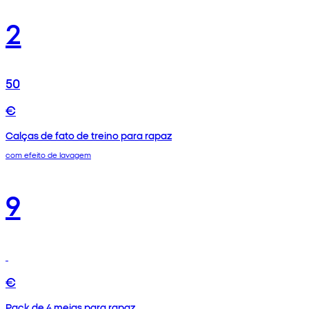
2
50
€
Calças de fato de treino para rapaz
com efeito de lavagem
9
€
Pack de 4 meias para rapaz