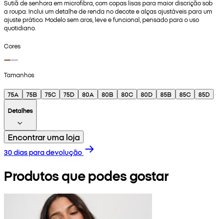
Sutiã de senhora em microfibra, com copas lisas para maior discrição sob
a roupa. Inclui um detalhe de renda no decote e alças ajustáveis para um
ajuste prático. Modelo sem aros, leve e funcional, pensado para o uso
quotidiano.
Cores
Tamanhos
75A
75B
75C
75D
80A
80B
80C
80D
85B
85C
85D
Detalhes
Encontrar uma loja
30 dias para devolução
Produtos que podes gostar