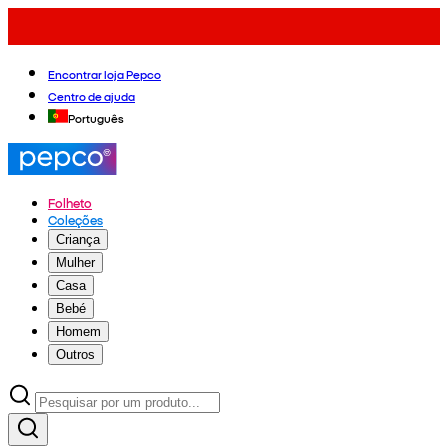
Encontrar loja Pepco
Centro de ajuda
Português
Folheto
Coleções
Criança
Mulher
Casa
Bebé
Homem
Outros