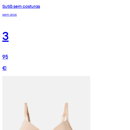
Sutiã sem costuras
sem aros
3
95
€