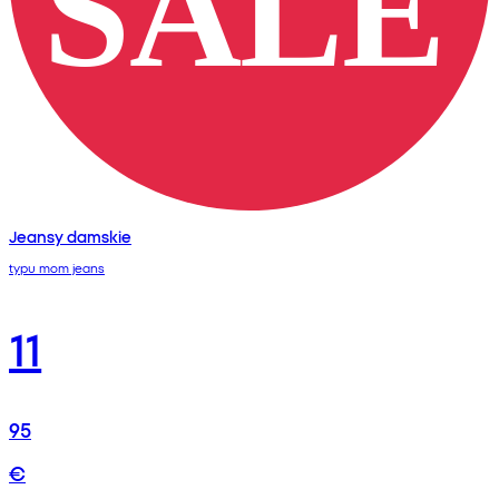
Jeansy damskie
typu mom jeans
11
95
€