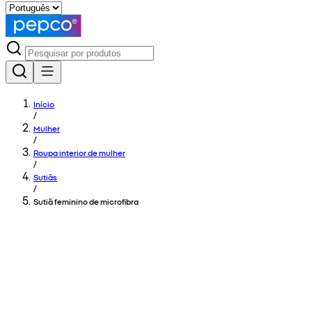
Início
/
Mulher
/
Roupa interior de mulher
/
Sutiãs
/
Sutiã feminino de microfibra