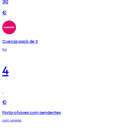
30
€
Cuecas pack de 3
figi
4
€
Porta-chaves com pendentes
com cerejas