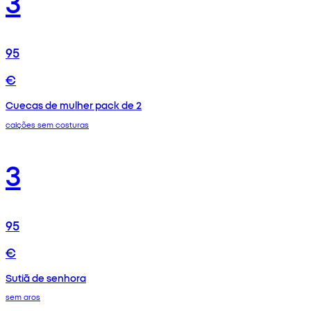
3
95
€
Cuecas de mulher pack de 2
calções sem costuras
3
95
€
Sutiã de senhora
sem aros