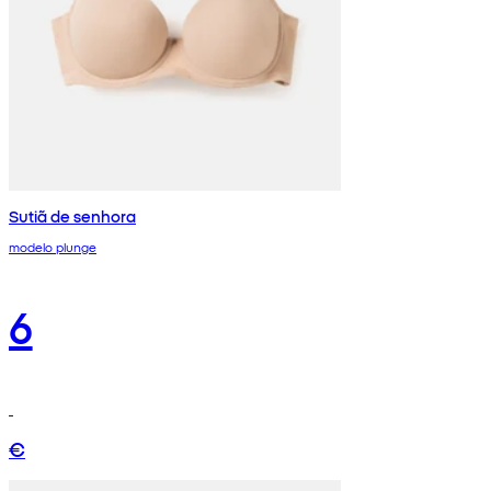
Sutiã de senhora
modelo plunge
6
€