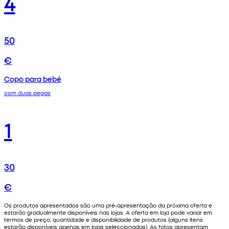
4
50
€
Copo para bebé
com duas pegas
1
30
€
Os produtos apresentados são uma pré-apresentação da próxima oferta e
estarão gradualmente disponíveis nas lojas. A oferta em loja pode variar em
termos de preço, quantidade e disponibilidade de produtos (alguns itens
estarão disponíveis apenas em lojas seleccionadas). As fotos apresentam