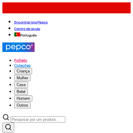
Encontrar loja Pepco
Centro de ajuda
Português
Folheto
Coleções
Criança
Mulher
Casa
Bebé
Homem
Outros