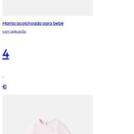
Manta acolchoada para bebé
com aplicação
4
€