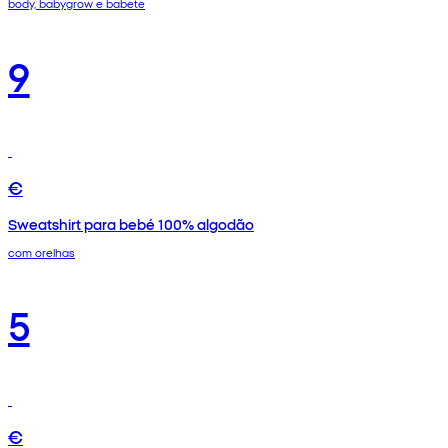
body, babygrow e babete
9
€
Sweatshirt para bebé 100% algodão
com orelhas
5
€