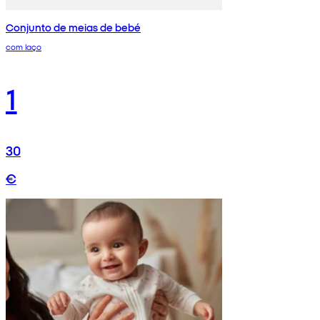
Conjunto de meias de bebé
com laço
1
30
€