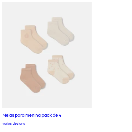
Meias para menina pack de 4
vários designs