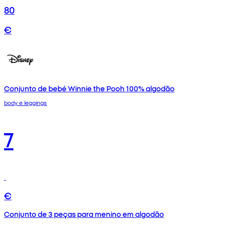
80
€
Conjunto de bebé Winnie the Pooh 100% algodão
body e leggings
7
€
Conjunto de 3 peças para menino em algodão