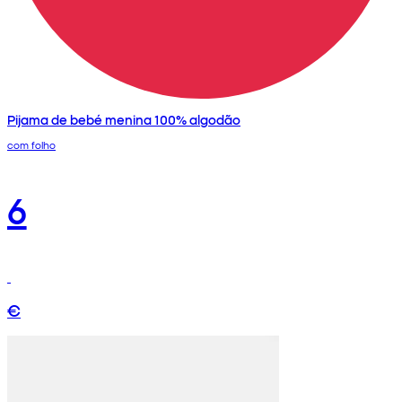
Pijama de bebé menina 100% algodão
com folho
6
€