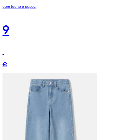
com fecho e capuz
9
€