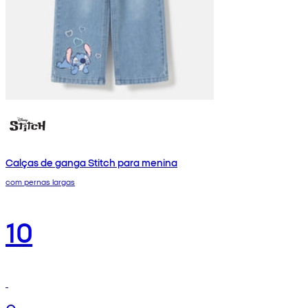
Calças de ganga Stitch para menina
com pernas largas
10