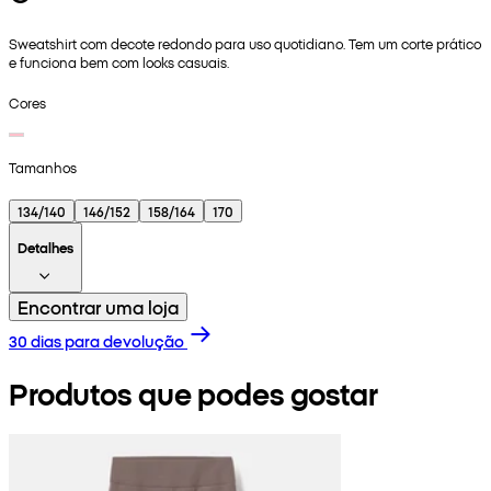
Sweatshirt com decote redondo para uso quotidiano. Tem um corte prático
e funciona bem com looks casuais.
Cores
Tamanhos
134/140
146/152
158/164
170
Detalhes
Encontrar uma loja
30 dias para devolução
Produtos que podes gostar