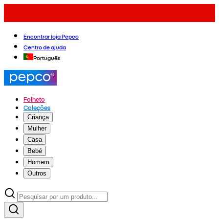
Encontrar loja Pepco
Centro de ajuda
Português
Folheto
Coleções
Criança
Mulher
Casa
Bebé
Homem
Outros