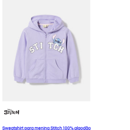
Sweatshirt para menina Stitch 100% algodão