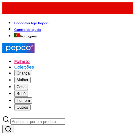
Encontrar loja Pepco
Centro de ajuda
Português
Folheto
Coleções
Criança
Mulher
Casa
Bebé
Homem
Outros