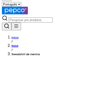
Início
/
Bebé
/
Sweatshirt de menina