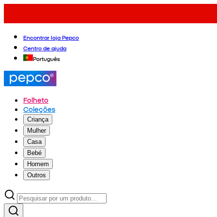
Encontrar loja Pepco
Centro de ajuda
Português
Folheto
Coleções
Criança
Mulher
Casa
Bebé
Homem
Outros