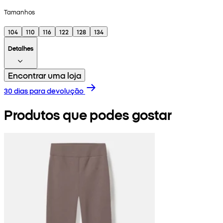
Tamanhos
104
110
116
122
128
134
Detalhes
Encontrar uma loja
30 dias para devolução
Produtos que podes gostar