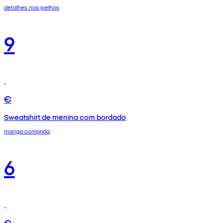
detalhes nos joelhos
9
€
Sweatshirt de menina com bordado
manga comprida
6
€