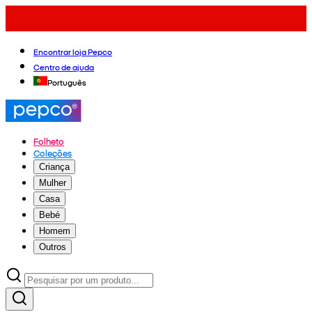
Encontrar loja Pepco
Centro de ajuda
Português
Folheto
Coleções
Criança
Mulher
Casa
Bebé
Homem
Outros