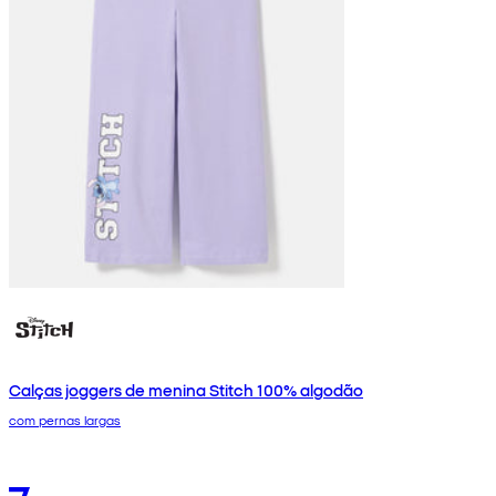
Calças joggers de menina Stitch 100% algodão
com pernas largas