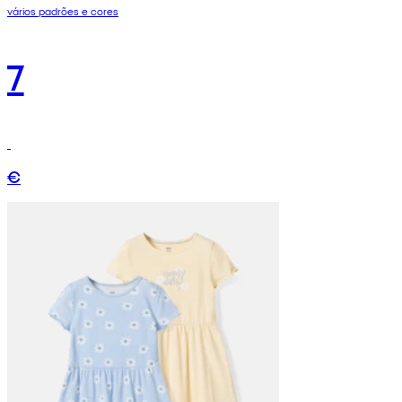
vários padrões e cores
7
€