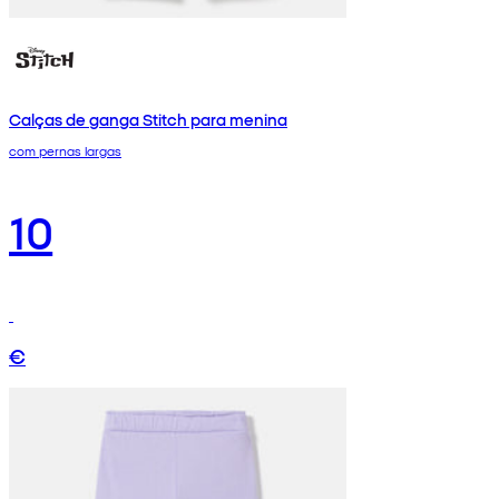
Calças de ganga Stitch para menina
com pernas largas
10
€